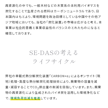
再資源化の中でも、一般木材などの木質系の未利用バイオマスを
炭化することで生産される燃料はカーボンニュートラルであり、日
本国内はもとより、環境問題を政治目標としている中国やその他ア
ジア地域においても、当社の「炭化装置」の市場は広がると考え、本
事業は社会的意義と事業収益性のバランスのとれたものになると
確信しております。
SE-DASの考える
ライフサイクル
弊社の車載式熱分解炭化装置「CARBON+α」によるオンサイト（現
地）処理・高度な熱分解炭化処理技術により、廃棄物の容量を減
量・減容することでCO
排出量の削減を目指しています。また、廃棄
2
物の再資源化により生成されたバイオ炭を活用した環境浄化など
で、
環境負荷低減を推進
しています。